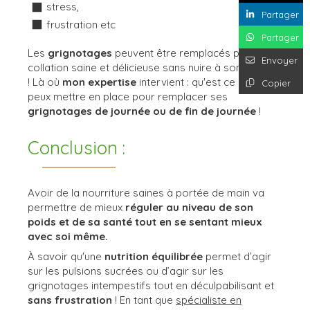
stress,
Partager
frustration etc
Partager
Les
grignotages
peuvent être remplacés par une
Envoyer
collation saine et délicieuse sans nuire à son objectif
! Là où
mon expertise
intervient : qu'est ce que je
Copier
peux mettre en place pour remplacer ses
grignotages de journée ou de fin de journée
!
Conclusion :
Avoir de la nourriture saines à portée de main va
permettre de mieux
réguler au niveau de son
poids et de sa santé tout en se sentant mieux
avec soi même.
À savoir qu'une
nutrition équilibrée
permet d’agir
sur les pulsions sucrées ou d’agir sur les
grignotages intempestifs tout en déculpabilisant et
sans frustration
! En tant que
spécialiste en