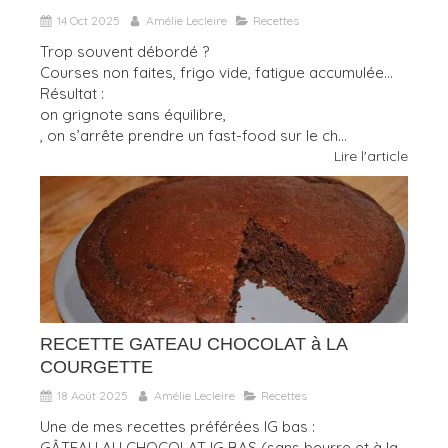
14 Oct 2025
Amélie Lecleire
Recettes
Trop souvent débordé ?
Courses non faites, frigo vide, fatigue accumulée…
Résultat :
on grignote sans équilibre,
, on s’arrête prendre un fast-food sur le ch...
Lire l'article
RECETTE GATEAU CHOCOLAT à LA
COURGETTE
18 Août 2025
Amélie Lecleire
Recettes
Une de mes recettes préférées IG bas :
GÂTEAU AU CHOCOLAT IG BAS (sans beurre et à la