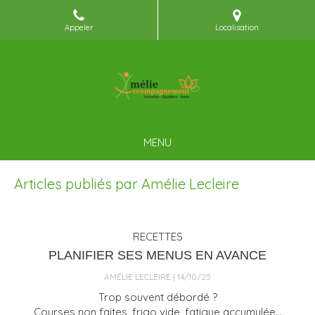
Appeler
Localisation
MENU
Articles publiés par Amélie Lecleire
RECETTES
PLANIFIER SES MENUS EN AVANCE
AMÉLIE LECLEIRE
14/10/25
Trop souvent débordé ?
Courses non faites, frigo vide, fatigue accumulée…