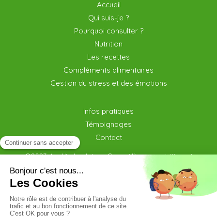
Accueil
Qui suis-je ?
Pourquoi consulter ?
Nutrition
Les recettes
Compléments alimentaires
Gestion du stress et des émotions
Infos pratiques
Témoignages
Contact
©2023 Amélie Lecleire - Conseillère en nutrition et
bien être Chécy
Plan du site
Mentions légales et CGV